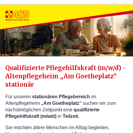
Qualifizierte Pflegehilfskraft (m/w/d) -
Altenpflegeheim „Am Goetheplatz“
stationär
Für unseren
stationären Pflegebereich
im
Altenpflegeheim
„Am Goetheplatz“
suchen wir zum
nächstmöglichen Zeitpunkt eine
qualifizierte
Pflegehilfskraft (m/w/d)
in
Teilzeit
.
Sie möchten ältere Menschen im Alltag begleiten,